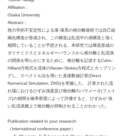
Affiliation：
Osaka University
Abstract：
熱力学的不安定性による液-液系の相分離過程では自己組
織化構造が形成され、この構造は乱流中の渦構造と強く
相関していることが予想される。本研究では構造形成の
ダイナミクスとエネルギーバランスから相分離と乱流渦
の関係を明らかにするために、相分離を記述するCahn-
Hilliard方程式を流体のNavier-Stokes方程式とカップリン
グし、スペクトル法を用いた直接数値計算(Direct
Numerical Simulation, DNS)を実施した。 計算された流
れ場におけるひずみ強度及び相分離のパラメータ(フェイ
ズ)の相関を確率密度によって評価すると、ひずみが 強
い乱流渦層上で相分離が抑制されることがわかった。
Publication related to your research:
（International conference paper）