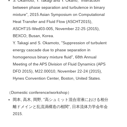
S. Okamoto, Y. Takagi and Y. Okano, "Interaction
between phase separation and turbulence in binary
mixture", 2015 Asian Symposium on Computational
Heat Transfer and Fluid Flow (ASCHT2015),
ASCHT15-Wed03-005, November 22-25 (2015),
BEXCO, Busan, Korea.
Y. Takagi and S. Okamoto, "Suppression of turbulent
energy cascade due to phase separation in
homogenous binary mixture fluid", 68th Annual
Meeting of the APS Division of Fluid Dynamics (APS
DFD 2015), M22.00010, November 22-24 (2015),
Hynes Convention Center, Boston, United States.
（Domestic conference/workshop）
岡本, 高木, 岡野, "高シュミット混合溶液における相分
離ドメインと乱流渦構造の相関", 日本流体力学会年会
2015.