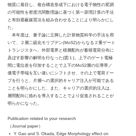
物質に着目し、複合構造形成下における電子物性の変調
の可能性を密度汎関数理論に基づく第一原理計算の手法
と有効遮蔽媒質法を組み合わせることにより明らかにし
た。
本年度は、量子論に立脚した計算物質科学の手法を用
いて、２層二硫化モリブデン(MoS2)からなる２重ゲート
トランジスタへ、外部電界と積層配向が蓄積電荷分布に
及ぼす影響の解明を行なった(図１)。上下のゲート電極
間に電位差を印加することで上下のMoS2層の伝導帯／
価電子帯端を互い違いにシフトさせ、その上で電荷ドー
プを行うと、片層への選択的キャリア注入が可能である
ことを明らかにした、また、キャリアの選択的注入は、
層間配向に捻れを導入することでより促進されることが
明らかになった。
Publication related to your research
（Journal paper）
Y. Gao and S. Okada, Edge Morphology effect on