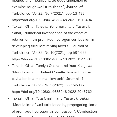
method and modified large eddy simulation to
examine rough-wall turbulence”, Journal of
Turbulence, Vol.22, No.7(2021), pp.413-433,
https://doi.org/10.1080/14685248.2021.1915494
Takashi Ohta, Tatsuya Yonemura, and Yasuyuki
Sakai, “Numerical investigation of the effect of
rotation on non-premixed hydrogen combustion in
developing turbulent mixing layers”, Journal of
Turbulence, Vol.22, No.10(2021), pp.597-622,
https://doi.org/10.1080/14685248.2021.1944634
Takashi Ohta, Fumiya Osaka, and Yuta Kitagawa,
“Modulation of turbulent Couette flow with vortex
cavitation in a minimal flow unit”, Journal of
Turbulence, Vol.23, No.3(2022), pp.152-172,
https://doi.org/10.1080/14685248.2022.2046762
Takashi Ohta, Yuta Onishi, and Yasuyuki Sakai,
“Modulation of wall turbulence by propagating flame
of premixed hydrogen-air combustion”, Combustion