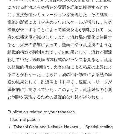
における乱流と火炎構造の変調を詳細に観察するため
に，直接数値シミュレーションを実現した．その結果，
乱流の影響により火炎のシワのスケールが増加し，火炎
温度が低下することによって燃焼反応が抑制されて，火
炎の伝播速度が減少した．また，流れ場の変化に注目す
ると，火炎の影響によって，壁面に沿う乱流渦のような
組織的構造が抑制されて，その結果として，流れが層流
化していた．渦度輸送方程式のバランスを見ると，乱流
の組織的構造の抑制は，火炎の熱による粘度の上昇によ
ることがわかった．さらに，渦の回転効果による熱の輸
送の結果として，乱流渦よりも早く，速度ストリークが
選択的に抑制されていた．このように，乱流燃焼の予測
と制御を実現するための基礎的な知見が得られた．
Publication related to your research
（Journal paper）
Takashi Ohta and Keisuke Nakatsuji, “Spatial-scaling