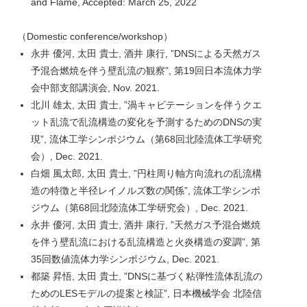
and Flame, Accepted: March 25, 2022
（Domestic conference/workshop）
永井 優河, 太田 貴士, 酒井 康行, ”DNSによる天然ガス
予混合燃焼を伴う壁乱流の観察”, 第19回日本流体力学
会中部支部講演会, Nov. 2021.
北川 雄太, 太田 貴士, ”渦キャビテーションを伴うクエ
ット乱流で乱流構造の変化を予測するためのDNSの実
現”, 流体工学シンポジウム（第68回北陸流体工学研究
会）, Dec. 2021.
白畑 風太郎, 太田 貴士, ”円柱周り軸方向流れの乱流構
造の特徴と半径レイノルズ数の関係”, 流体工学シンポ
ジウム（第68回北陸流体工学研究会）, Dec. 2021.
永井 優河, 太田 貴士, 酒井 康行, ”天然ガス予混合燃焼
を伴う壁乱流における乱流構造と火炎構造の変調”, 第
35回数値流体力学シンポジウム, Dec. 2021.
都築 昇悟, 太田 貴士, ”DNSに基づく粘弾性流体乱流の
ためのLESモデルの提案と検証”, 日本機械学会 北陸信