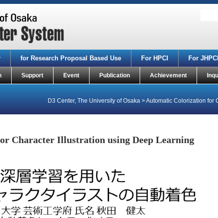
r
for Research Proposal Based Use
For HPCI
For JHPC
n
Support
Event
Publication
Achievement
Inqu
D3 Center, The University of Osaka
>
Automatic Colorization for 
or Character Illustration using Deep Learning