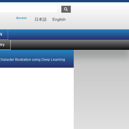
Access
日本語
English
N
iry
Character Illustration using Deep Learning