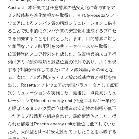
Abstract：本研究では任意酵素の熱安定化に寄与するア
ミノ酸残基を進化情報から取得し、それをRosettaソフト
ウェアによるタンパク質の構造シミュレーションに供す
ることで効率的にタンパク質の安定化を達成するプロセ
スを開発することを目的とした。まず、目的酵素に対し
て相同なアミノ酸配列を公共データベースから取得し、
位置特異的スコア行列を作成した。位置特異的スコア行
列はアミノ酸の種類と残基位置の行列であり、よく出現
する (生物が保存してきた) アミノ酸残基は正の値とな
る。次に、この行列からアミノ酸の残基位置と種類を抽
出し、Rosettaソフトウェアの制限パラメータとして点変
異シミュレーションを実施した。最後に、点変異シミュ
レーションでRosetta energy unit (任意エネルギー単位)
と呼ばれるタンパク質の立体構造の安定性の指標が低下
したアミノ酸残基を組み合わせ、最終構造体とした。得
られた酵素はRosetta energy unitが優位に低下していた
ため、天然型と比べに安定性が向上したことを示唆する