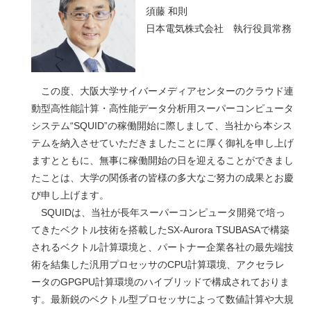
須藤 和則
日本電気株式会社 執行役員常務
この度、大阪大学サイバーメディアセンターのクラウド連
動型高性能計算・高性能データ分析用スーパーコンピュータ
システム“SQUID”の稼働開始に際しまして、当社から本シス
テムを納入させていただきましたことに厚く御礼を申し上げ
ますとともに、無事に稼働開始の日を迎えることができまし
たことは、大学の関係者の皆様の多大なご努力の成果とお慶
び申し上げます。
SQUIDは、当社が長年スーパーコンピュータ開発で培っ
てきたベクトル技術を搭載したSX-Aurora TSUBASAで構築
されるベクトル計算環境と、パートナー企業各社の最先端技
術を結集した汎用プロセッサのCPU計算環境、アクセラレ
ータのGPGPU計算環境のハイブリッドで構成されておりま
す。最新鋭のベクトル型プロセッサによって数値計算や大規