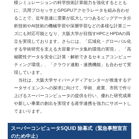
模シミュレーションの科学技術計算能力を強化するととも
に、汎用プロセッサとGPGPUアクセラレータを組み合わせ
ることで、近年急速に需要が拡大しつつあるビッグデータ分
析技術やAI技術の機械学習や深層学習などの多様な計算ニー
ズにも対応可能となり、大阪大学が目指すHPCとHPDAの両
立を実現しております。さらには、「広域化・グローバル化
する学術研究を支える大容量データ集約環境の実現」、「高
秘匿性データを安全に計算・解析できるセキュアコンピュー
ティング環境」、「クラウド連動・連携機能」も合わせて実
現しています。
当社は、大阪大学サイバーメディアセンターが推進するデ
ータサイエンスへの探求に向けて、学術、産業、市民で作り
上げるスーパーコンピュータの提供を行い、優れた研究成果
や新しい事業の創出を実現する産学連携を強力にサポートし
てまいります。
スーパーコンピュータSQUID 除幕式（緊急事態宣言
のため中止）