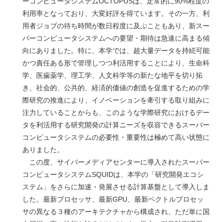
ーコンピュータシステムOCTOPUSは、定常的に90%程度の
利用率となっており、大変好評を得ています。その一方、利
用者ジョブの待ち時間が数日程度に及ぶこともあり、新スー
パーコンピュータシステムへの要望・期待は急速に高まる傾
向にありました。特に、本学では、超大量データを持続可能
かつ責任ある形で管理しつつ利活用することにより、生命科
学、医歯薬学、理工学、人文科学等の新たな地平を切り拓
き、社会的、公共的、経済的価値の創造を促進するための学
際研究の推進により、イノベーションを牽引する取り組みに
注力していることからも、このような学際研究におけるデー
タを利活用する研究開発の計算ニーズを収容できるスーパー
コンピュータシステムの必要性・重要性は極めて高い状態に
ありました。
この度、サイバーメディアセンターに導入されたスーパー
コンピュータシステムSQUIDは、本学の「研究開発エコシ
ステム」をさらに加速・発展させる計算基盤として導入しま
した。最新プロセッサ、最新GPU、最新ベクトルプロセッ
サの異なる３種のアーキテクチャから構成され、ただ単に国