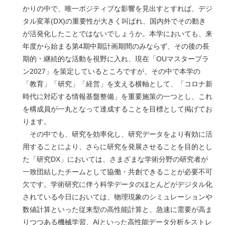
かりの中で、唯一ポジティブな影響を見出すとすれば、デジ
タル変革(DX)の重要性が大きく叫ばれ、国内外でその動き
が活発化したことではないでしょうか。本学においても、来
年度から始まる第4期中期計画期間のみならず、その後の長
期的・継続的な活動を視野に入れ、現在「OUマスタープラ
ン2027」を策定しているところですが、その中で本学の
「教育」「研究」「経営」を支える横軸として、「コロナ新
時代に対応する情報基盤整備」を重要施策の一つとし、これ
を構成員が一丸となって達成することを目標として掲げてお
ります。
その中でも、研究を効率化し、研究データをより有効に活
用することにより、さらに研究を発展させることを目的とし
た「研究DX」においては、さまざまな学術分野の研究者が
一致団結したチームとして協働・共創できることが必要不可
欠です。学術研究に伴う科学データのほとんどがデジタル化
されている今日においては、物理現象のシミュレーションや
数値計算といった従来型の高性能計算と、急速に需要が高ま
りつつある機械学習、AIといった高性能データ分析をストレ