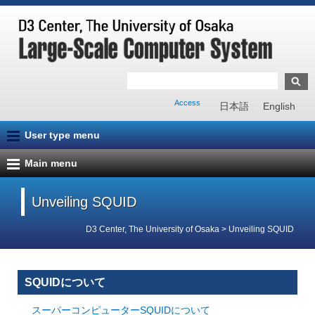
Access
日本語
English
User type menu
Main menu
Unveiling SQUID
D3 Center, The University of Osaka
>
Unveiling SQUID
SQUIDについて
スーパーコンピューターSQUIDについて