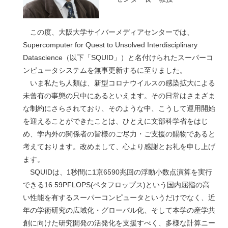
この度、大阪大学サイバーメディアセンターでは、
Supercomputer for Quest to Unsolved Interdisciplinary
Datascience（以下「SQUID」）と名付けられたスーパーコ
ンピュータシステムを無事更新するに至りました。
いま私たち人類は、新型コロナウイルスの感染拡大による
未曾有の事態の只中にあるといえます。その日常はさまざま
な制約にさらされており、そのような中、こうして運用開始
を迎えることができたことは、ひとえに文部科学省をはじ
め、学内外の関係者の皆様のご尽力・ご支援の賜物であると
考えております。改めまして、心より感謝とお礼を申し上げ
ます。
SQUIDは、1秒間に1京6590兆回の浮動小数点演算を実行
できる16.59PFLOPS(ペタフロップス)という国内屈指の高
い性能を有するスーパーコンピュータというだけでなく、近
年の学術研究の広域化・グローバル化、そして本学の産学共
創に向けた研究開発の活発化を支援すべく、多様な計算ニー