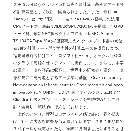
ズを収容可能なクラウド連動型高性能計算・高性能データ分
析計算基盤として設計・開発されました。また、最新Intel
Xeonプロセッサ(開発コード名：Ice Lake)を搭載した汎用
CPUノード群、最新NVIDIA製GPU A100を8基搭載したGPU
ノード群、最新NEC製ベクトルプロセッサNEC Aurora
TSUBASA Type 20Aを8基搭載したベクトルノード群の異な
る3種の計算ノード群で学内外の計算ニーズを収容しつつ、
需要逼迫時等にはマイクロソフト社Azure、オラクル社OCI
のクラウド資源をオンデマンドに提供します。さらに、本学
の研究データを容易に収容し、世界中の研究者と研究データ
を容易に共有可能とするデータ集約基盤、Osaka university
Next-generation Infrastructure for Open research and open
innovatioN (ONION)を、DDN社製ファイルシステムおよび
Cloudian社製オブジェクトストレージを中核技術として設
計・開発し、試験的に導入しております。
上述のとおり、新型コロナウイルス感染症の世界的拡大
は、社会に大きな影響を与え続けています。さまざまな負の
スパイラルが報道されたり、実際に見聞きしたりすることば