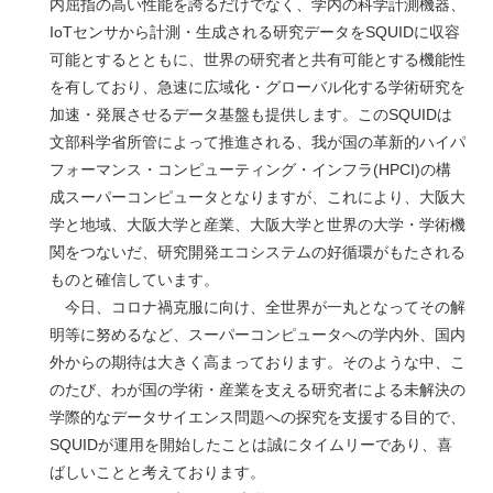
内屈指の高い性能を誇るだけでなく、学内の科学計測機器、
IoTセンサから計測・生成される研究データをSQUIDに収容
可能とするとともに、世界の研究者と共有可能とする機能性
を有しており、急速に広域化・グローバル化する学術研究を
加速・発展させるデータ基盤も提供します。このSQUIDは
文部科学省所管によって推進される、我が国の革新的ハイパ
フォーマンス・コンピューティング・インフラ(HPCI)の構
成スーパーコンピュータとなりますが、これにより、大阪大
学と地域、大阪大学と産業、大阪大学と世界の大学・学術機
関をつないだ、研究開発エコシステムの好循環がもたされる
ものと確信しています。
今日、コロナ禍克服に向け、全世界が一丸となってその解
明等に努めるなど、スーパーコンピュータへの学内外、国内
外からの期待は大きく高まっております。そのような中、こ
のたび、わが国の学術・産業を支える研究者による未解決の
学際的なデータサイエンス問題への探究を支援する目的で、
SQUIDが運用を開始したことは誠にタイムリーであり、喜
ばしいことと考えております。