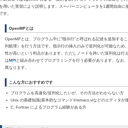
を用いた実習により説明します。スーパーコンピュータを1週間自由に
です。
OpenMPとは
OpenMPとは、プログラム中に"指示行"と呼ばれる記述を追加す
列処理）を行う方法です。指示行の挿入のみで並列化が可能なため
性が高いという利点があります。ただしノードを跨いだ並列化は行
は
MPI
と組み合わせてプログラミングを行う必要があります。なお、For
異なります。
こんな方におすすめです
プログラムを高速化/並列化したいが、その方法がわからない方
Unix の基礎知識(基本的なコマンドやemacs,viなどのエディタ
C, Fortran によるプログラム経験がある方