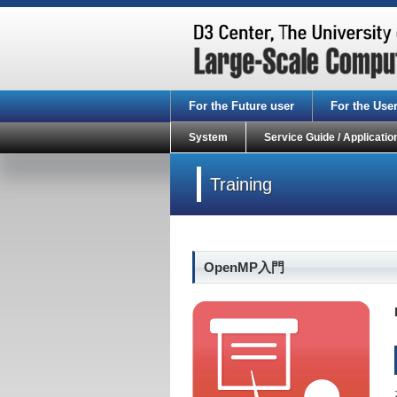
For the Future user
For the Use
System
Service Guide / Applicatio
Training
OpenMP入門