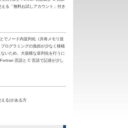
使える「無料お試しアカウント」付き
ることでノード内並列化（共有メモリ並
、プログラミングの負担が少なく移植
えないため、大規模な並列化を行うに
tran 言語と C 言語で記述が少し
が使える)がある方