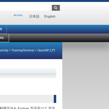
Access
日本語
English
N
iry
ersity
>
Training/Seminar
>
OpenMP入門
を Fortran 言語及び C 言語