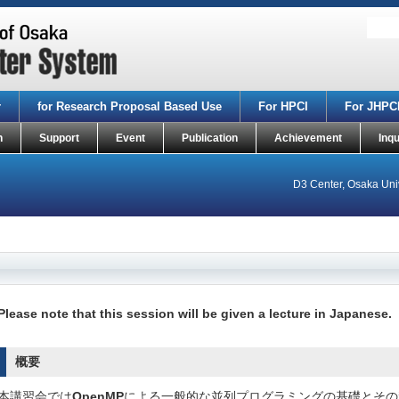
r
for Research Proposal Based Use
For HPCI
For JHPC
n
Support
Event
Publication
Achievement
Inqu
D3 Center, Osaka Univ
Please note that this session will be given a lecture in Japanese.
概要
本講習会では
OpenMP
による一般的な並列プログラミングの基礎とその利用方法