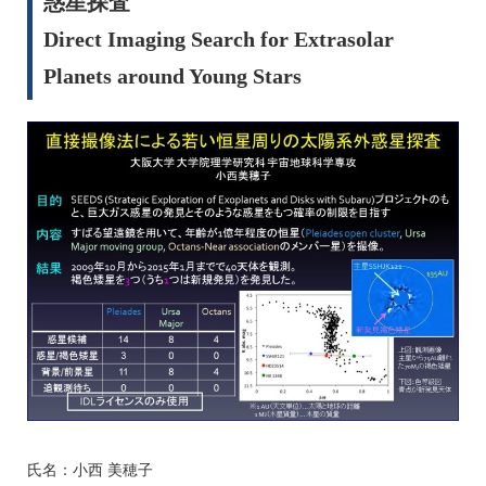
惑星探査
Direct Imaging Search for Extrasolar
Planets around Young Stars
氏名：小西 美穂子