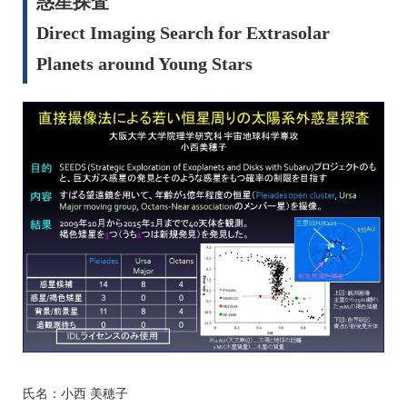
惑星探査
Direct Imaging Search for Extrasolar
Planets around Young Stars
氏名：小西 美穂子