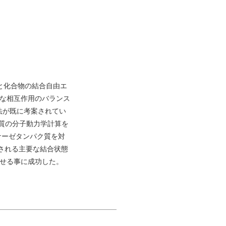
と化合物の結合自由エ
妙な相互作用のバランス
E法が既に考案されてい
たタンパク質の分子動力学計算を
ナーゼタンパク質を対
測される主要な結合状態
させる事に成功した。