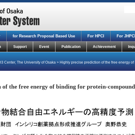
r
for Research Proposal Based Use
For HPCI
For JHPC
n
Support
Event
Publication
Achievement
Inqu
D3 Center, The University of Osaka
>
Highly precise prediction of the free energy o
n of the free energy of binding for protein-compound