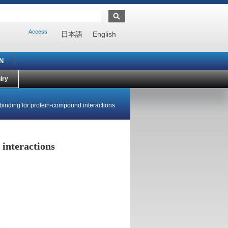
Access
日本語
English
N
iry
f binding for protein-compound interactions
 interactions