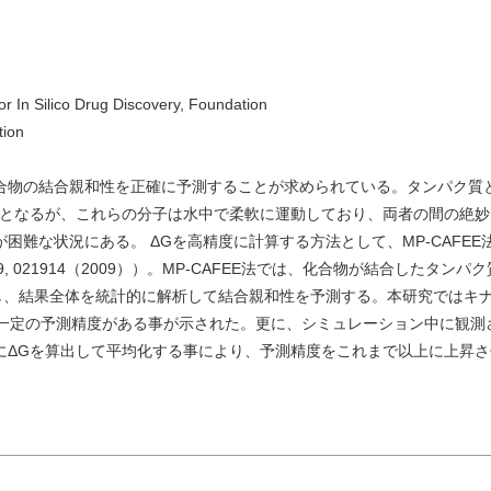
 In Silico Drug Discovery, Foundation
tion
合物の結合親和性を正確に予測することが求められている。タンパク質
標となるが、これらの分子は水中で柔軟に運動しており、両者の間の絶
困難な状況にある。 ΔGを高精度に計算する方法として、MP-CAFE
s. Rev. E, 79, 021914（2009））。MP-CAFEE法では、化合物が結合し
施し、結果全体を統計的に解析して結合親和性を予測する。本研究ではキ
果、一定の予測精度がある事が示された。更に、シミュレーション中に観
にΔGを算出して平均化する事により、予測精度をこれまで以上に上昇