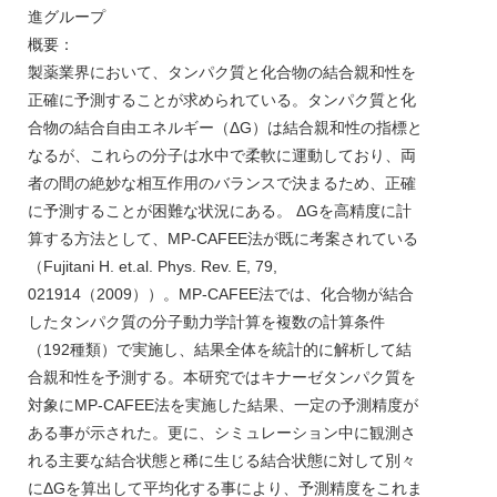
進グループ
概要：
製薬業界において、タンパク質と化合物の結合親和性を
正確に予測することが求められている。タンパク質と化
合物の結合自由エネルギー（ΔG）は結合親和性の指標と
なるが、これらの分子は水中で柔軟に運動しており、両
者の間の絶妙な相互作用のバランスで決まるため、正確
に予測することが困難な状況にある。 ΔGを高精度に計
算する方法として、MP-CAFEE法が既に考案されている
（Fujitani H. et.al. Phys. Rev. E, 79,
021914（2009））。MP-CAFEE法では、化合物が結合
したタンパク質の分子動力学計算を複数の計算条件
（192種類）で実施し、結果全体を統計的に解析して結
合親和性を予測する。本研究ではキナーゼタンパク質を
対象にMP-CAFEE法を実施した結果、一定の予測精度が
ある事が示された。更に、シミュレーション中に観測さ
れる主要な結合状態と稀に生じる結合状態に対して別々
にΔGを算出して平均化する事により、予測精度をこれま