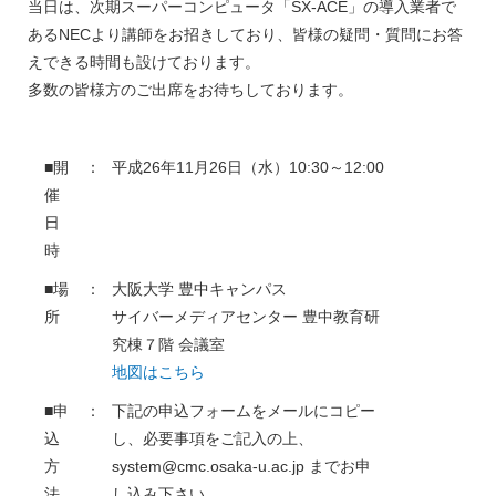
当日は、次期スーパーコンピュータ「SX-ACE」の導入業者で
あるNECより講師をお招きしており、皆様の疑問・質問にお答
えできる時間も設けております。
多数の皆様方のご出席をお待ちしております。
■開
：
平成26年11月26日（水）10:30～12:00
催
日
時
■場
：
大阪大学 豊中キャンパス
所
サイバーメディアセンター 豊中教育研
究棟７階 会議室
地図はこちら
■申
：
下記の申込フォームをメールにコピー
込
し、必要事項をご記入の上、
方
system@cmc.osaka-u.ac.jp までお申
法
し込み下さい。