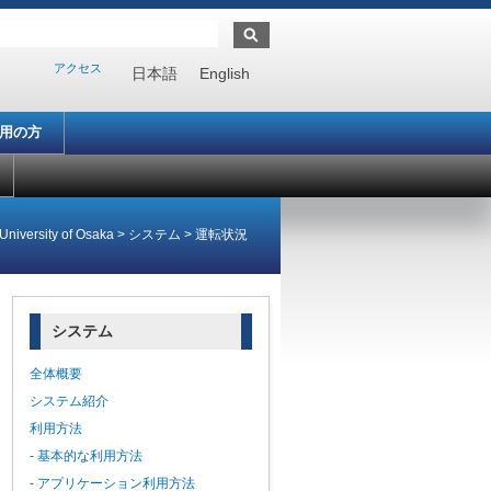
アクセス
日本語
English
利用の方
University of Osaka
>
システム
>
運転状況
システム
全体概要
システム紹介
利用方法
- 基本的な利用方法
- アプリケーション利用方法