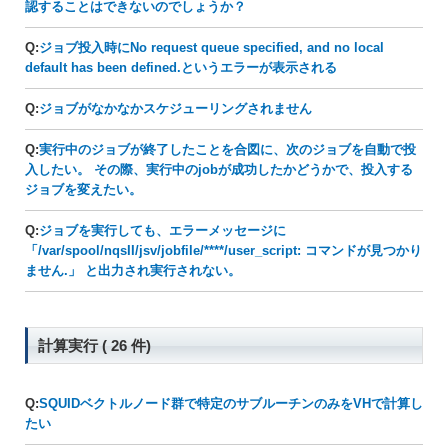
認することはできないのでしょうか？
Q:
ジョブ投入時にNo request queue specified, and no local
default has been defined.というエラーが表示される
Q:
ジョブがなかなかスケジューリングされません
Q:
実行中のジョブが終了したことを合図に、次のジョブを自動で投
入したい。 その際、実行中のjobが成功したかどうかで、投入する
ジョブを変えたい。
Q:
ジョブを実行しても、エラーメッセージに
「/var/spool/nqsII/jsv/jobfile/****/user_script: コマンドが見つかり
ません.」 と出力され実行されない。
計算実行 ( 26 件)
Q:
SQUIDベクトルノード群で特定のサブルーチンのみをVHで計算し
たい