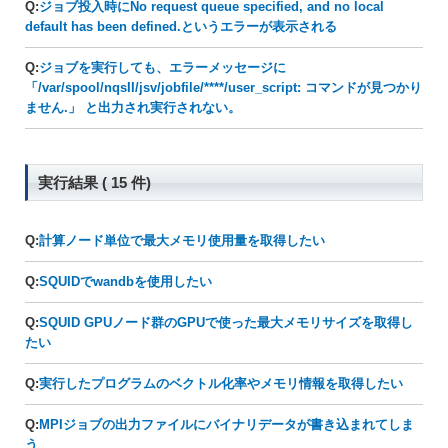
Q:
ジョブ投入時にNo request queue specified, and no local
default has been defined.というエラーが表示される
Q:
ジョブを実行しても、エラーメッセージに
「/var/spool/nqsII/jsv/jobfile/****/user_script: コマンドが見つかり
ません.」 と出力され実行されない。
実行結果 ( 15 件)
Q:
計算ノード単位で最大メモリ使用量を取得したい
Q:
SQUIDでwandbを使用したい
Q:
SQUID GPUノード群のGPUで使った最大メモリサイズを取得し
たい
Q:
実行したプログラムのベクトル化率やメモリ情報を取得したい
Q:
MPIジョブの出力ファイルにバイナリデータが書き込まれてしま
う