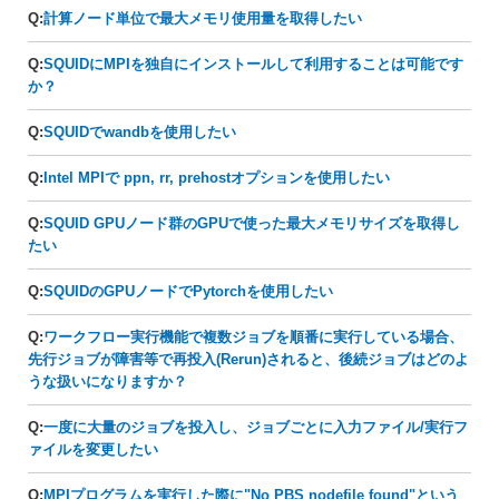
Q:
計算ノード単位で最大メモリ使用量を取得したい
Q:
SQUIDにMPIを独自にインストールして利用することは可能です
か？
Q:
SQUIDでwandbを使用したい
Q:
Intel MPIで ppn, rr, prehostオプションを使用したい
Q:
SQUID GPUノード群のGPUで使った最大メモリサイズを取得し
たい
Q:
SQUIDのGPUノードでPytorchを使用したい
Q:
ワークフロー実行機能で複数ジョブを順番に実行している場合、
先行ジョブが障害等で再投入(Rerun)されると、後続ジョブはどのよ
うな扱いになりますか？
Q:
一度に大量のジョブを投入し、ジョブごとに入力ファイル/実行フ
ァイルを変更したい
Q:
MPIプログラムを実行した際に"No PBS nodefile found"という