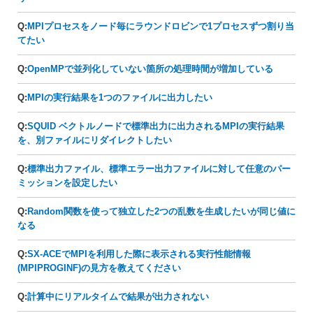
Q:
MPIプロセスをノード毎にラウンドロビンで1プロセスずつ割り当
てたい
Q:
OpenMPで並列化していない箇所の処理時間が増加している
Q:
MPIの実行結果を1つのファイルに出力したい
Q:
SQUID ベクトルノードで標準出力に出力されるMPIの実行結果
を、別ファイルにリダイレクトしたい
Q:
標準出力ファイル、標準エラー出力ファイルに対して任意のパー
ミッションを設定したい
Q:
Random関数を使って独立した2つの乱数を生成したいが同じ値に
なる
Q:
SX-ACEでMPIを利用した際に表示される実行性能情報
(MPIPROGINF)の見方を教えてください
Q:
計算中にリアルタイムで結果が出力されない