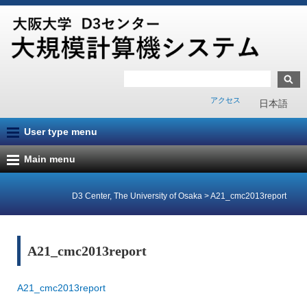
アクセス
日本語
User type menu
Main menu
D3 Center, The University of Osaka
>
A21_cmc2013report
A21_cmc2013report
A21_cmc2013report