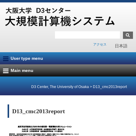
アクセス
日本語
User type menu
Main menu
D3 Center, The University of Osaka
>
D13_cmc2013report
D13_cmc2013report