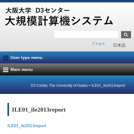
アクセス
日本語
User type menu
Main menu
D3 Center, The University of Osaka
>
ILE01_ile2013report
ILE01_ile2013report
ILE01_ile2013report