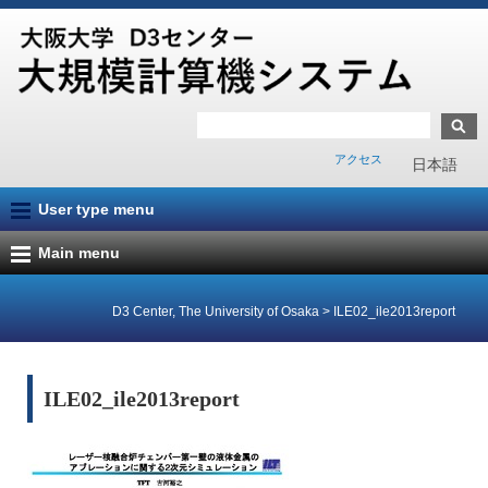
アクセス
日本語
User type menu
Main menu
D3 Center, The University of Osaka
>
ILE02_ile2013report
ILE02_ile2013report