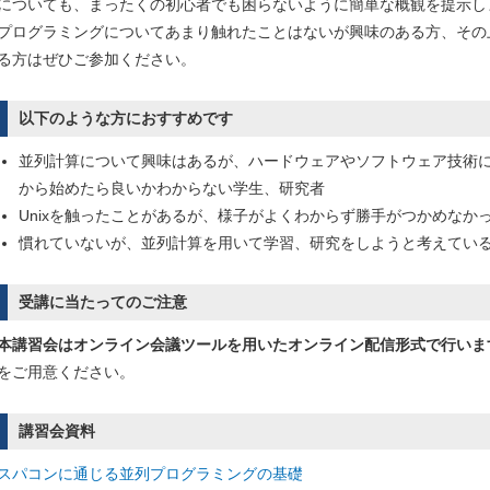
についても、まったくの初心者でも困らないように簡単な概観を提示し
プログラミングについてあまり触れたことはないが興味のある方、その
る方はぜひご参加ください。
以下のような方におすすめです
並列計算について興味はあるが、ハードウェアやソフトウェア技術
から始めたら良いかわからない学生、研究者
Unixを触ったことがあるが、様子がよくわからず勝手がつかめなか
慣れていないが、並列計算を用いて学習、研究をしようと考えてい
受講に当たってのご注意
本講習会はオンライン会議ツールを用いたオンライン配信形式で行いま
をご用意ください。
講習会資料
スパコンに通じる並列プログラミングの基礎