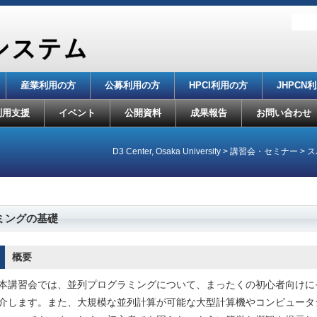
産業利用の方
公募利用の方
HPCI利用の方
JHPCN
利用支援
イベント
公開資料
成果報告
お問い合わせ
D3 Center, Osaka University
>
講習会・セミナー
>
ス
ミングの基礎
概要
本講習会では、並列プログラミングについて、まったくの初心者向けに
介します。また、大規模な並列計算が可能な大型計算機やコンピュータシ