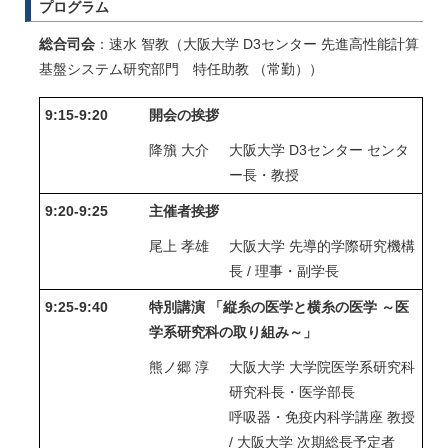
プログラム
総合司会
：速水 智教（大阪大学 D3センター 先進高性能計算
基盤システム研究部門 特任助教 （常勤））
9:15-9:20
開会の挨拶
降籏 大介
大阪大学 D3センター センタ
ー長・教授
9:20-9:25
主催者挨拶
尾上 孝雄
大阪大学 先導的学際研究機構
長 / 理事・副学長
9:25-9:40
特別講演 「縦糸の医学と横糸の医学 ～医
学系研究科の取り組み～」
熊ノ郷 淳
大阪大学 大学院医学系研究科
研究科長・医学部長
呼吸器・免疫内科学講座 教授
/ 大阪大学 次期総長予定者