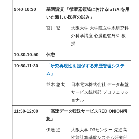
9:40-10:30
基調講演
「循環器領域におけるIoT/AIを用
いた新しい医療の試み」
宮川 繁
大阪大学 大学院医学系研究科
外科学講座 心臓血管外科 教
授
10:30-10:50
休憩
10:50-11:30
「研究再現性を担保する来歴管理システ
ム」
並木 悠太
日本電気株式会社 データ基盤
サービス統括部 プロフェッシ
ョナル
11:30-12:00
「高速データ転送サービスRED ONION構
想」
伊達 進
大阪大学 D3センター 先進高
性能計算基盤システム研究部