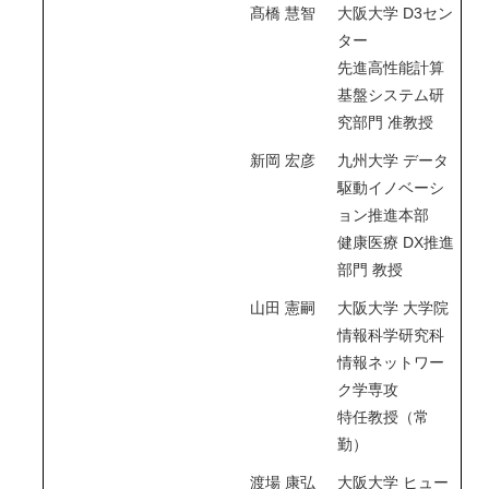
髙橋 慧智
大阪大学 D3セン
ター
先進高性能計算
基盤システム研
究部門 准教授
新岡 宏彦
九州大学 データ
駆動イノベーシ
ョン推進本部
健康医療 DX推進
部門 教授
山田 憲嗣
大阪大学 大学院
情報科学研究科
情報ネットワー
ク学専攻
特任教授（常
勤）
渡場 康弘
大阪大学 ヒュー