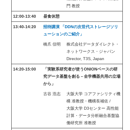
門 教授
12:00-13:40
昼食休憩
13:40-14:20
招待講演
「DDNの次世代ストレージソリ
ューションのご紹介」
橋爪 信明
株式会社データダイレクト・
ネットワークス・ジャパン
Director, T3S, Japan
14:20-15:00
「実験系研究者が使うONIONベースの研
究データ基盤を創る－全学機器共用の立場
から」
古谷 浩志
大阪大学 コアファシリティ機
構 准教授・機構長補佐 /
大阪大学 D3センター 高性能
計算・データ分析融合基盤協
働研究所 准教授