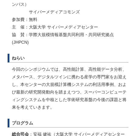
ンパス）
サイバーメディアコモンズ
参加費：無料
主 催：大阪大学 サイバーメディアセンター
協 賛：学際大規模情報基盤共同利用・共同研究拠点
(JHPCN)
ねらい
今回のシンポジウムでは、高性能計算、高性能データ分析、
メタバース、デジタルツインに携わる産学の専門家をお迎え
し、本センターの大規模計算機システムの利活用事例、およ
び最新の研究開発動向を踏まえつつ、スーパーコンピューテ
ィングシステムを中核とした学術研究基盤の今後の課題と将
来を考えていきます。
プログラム
総合司会
：安福 健祐（大阪大学 サイバーメディアセンター