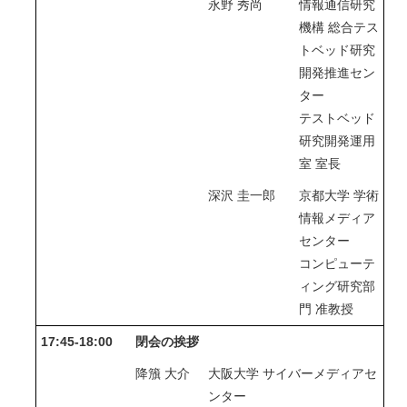
永野 秀尚
情報通信研究
機構 総合テス
トベッド研究
開発推進セン
ター
テストベッド
研究開発運用
室 室長
深沢 圭一郎
京都大学 学術
情報メディア
センター
コンピューテ
ィング研究部
門 准教授
17:45-18:00
閉会の挨拶
降籏 大介
大阪大学 サイバーメディアセ
ンター