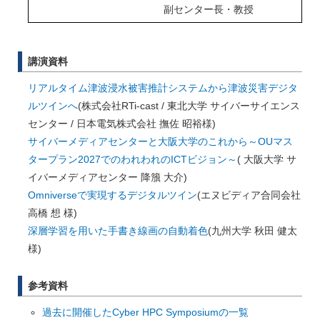
副センター長・教授
講演資料
リアルタイム津波浸水被害推計システムから津波災害デジタ
ルツインへ
(株式会社RTi-cast / 東北大学 サイバーサイエンス
センター / 日本電気株式会社 撫佐 昭裕様)
サイバーメディアセンターと大阪大学のこれから～OUマス
タープラン2027でのわれわれのICTビジョン～
( 大阪大学 サ
イバーメディアセンター 降籏 大介)
Omniverseで実現するデジタルツイン
(エヌビディア合同会社
高橋 想 様)
深層学習を用いた手書き線画の自動着色
(九州大学 秋田 健太
様)
参考資料
過去に開催したCyber HPC Symposiumの一覧