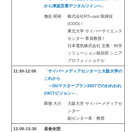
から津波災害デジタルツインへ
」
撫佐 昭裕
株式会社RTi-cast 取締役
(COO) /
東北大学 サイバーサイエンス
センター 客員教授 /
日本電気株式会社 文教・科学
ソリューション統括部 シニア
プロフェッショナル
11:30-12:00
「
サイバーメディアセンターと大阪大学の
これから
～OUマスタープラン2027でのわれわれ
のICTビジョン～
」
降籏 大介
大阪大学 サイバーメディアセ
ンター
副センター長・教授
12:00-13:30
昼食休憩