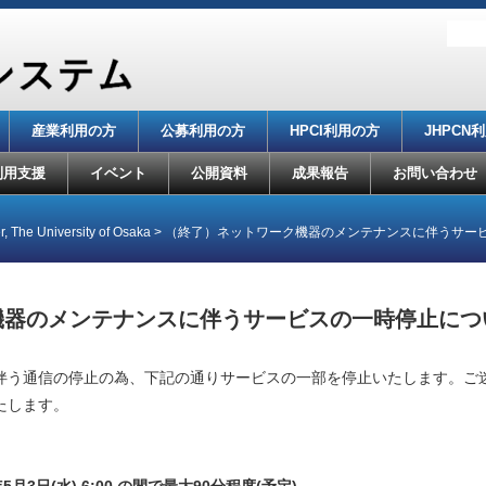
産業利用の方
公募利用の方
HPCI利用の方
JHPCN
利用支援
イベント
公開資料
成果報告
お問い合わせ
, The University of Osaka
>
（終了）ネットワーク機器のメンテナンスに伴うサービスの
器のメンテナンスに伴うサービスの一時停止について(
伴う通信の停止の為、下記の通りサービスの一部を停止いたします。ご
たします。