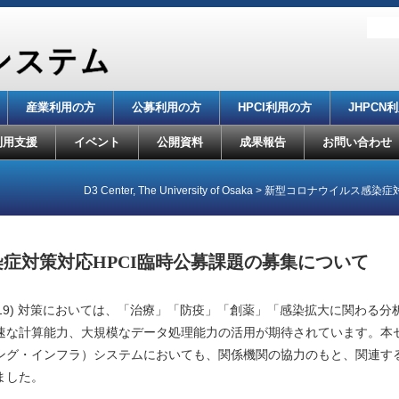
産業利用の方
公募利用の方
HPCI利用の方
JHPCN
利用支援
イベント
公開資料
成果報告
お問い合わせ
D3 Center, The University of Osaka
>
新型コロナウイルス感染症対
症対策対応HPCI臨時公募課題の募集について
D-19) 対策においては、「治療」「防疫」「創薬」「感染拡大に関わる
速な計算能力、大規模なデータ処理能力の活用が期待されています。本セ
ング・インフラ）システムにおいても、関係機関の協力のもと、関連す
ました。