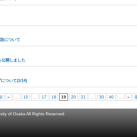
新設について
9を公開しました
いて(1/14)
頭
«
...
10
...
17
18
19
20
21
...
30
40
...
»
ity of Osaka All Rights Reserved.