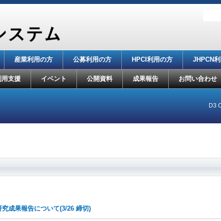
産業利用の方
公募利用の方
HPCI利用の方
JHPCN
利用支援
イベント
公開資料
成果報告
お問い合わせ
D3 C
研究成果報告について(3/26 締切)