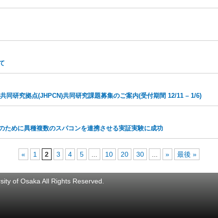
て
研究拠点(JHPCN)共同研究課題募集のご案内(受付期間 12/11 – 1/6)
応のために異種複数のスパコンを連携させる実証実験に成功
«
1
2
3
4
5
...
10
20
30
...
»
最後 »
ity of Osaka All Rights Reserved.