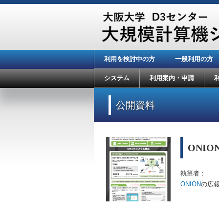
利用を検討中の方
一般利用の方
システム
利用案内・申請
公開資料
ONI
執筆者：
ONION
の広