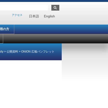
アクセス
日本語
English
利用の方
ity
>
公開資料
>
ONION 広報パンフレット