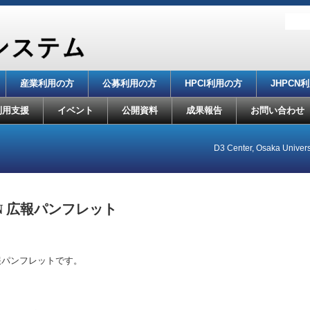
産業利用の方
公募利用の方
HPCI利用の方
JHPCN
利用支援
イベント
公開資料
成果報告
お問い合わせ
D3 Center, Osaka Univers
ON 広報パンフレット
報パンフレットです。