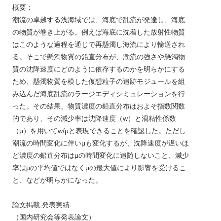
概要：
潮流の卓越する浅海域では、海底で乱流が発達し、海底
の物質が巻き上がる。例えば海底に沈着した放射性物質
はこのような過程を通じで再懸濁し海流により輸送され
る。そこで懸濁物質の鉛直分布が、潮流の強さや懸濁物
質の沈降速度にどのように依存するのかを明らかにする
ため、懸濁物質を模した仮想粒子の追跡モジュールを組
み込んだ海底乱流のラージエディシミュレーションを行
った。その結果、物質濃度の鉛直分布はおよそ指数関数
的であり、その減少率は沈降速度（w）と渦粘性係数
（μ）を用いてw/μと表現できることを確認した。ただし
潮流の時間変化に伴いμも変化するが、沈降速度が遅いほ
ど濃度の鉛直分布はμの時間変化に追随しないこと、減少
率はμの平均値ではなくμの最大値により影響を受けるこ
と、などが明らかになった。
論文掲載,発表実績:
（国内研究会等発表論文）