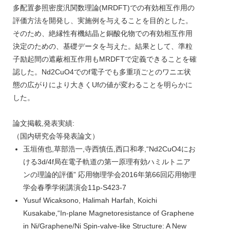
多配置参照密度汎関数理論(MRDFT)での有効相互作用の
評価方法を開発し、実施例を与えることを目的とした。
そのため、絶縁性有機結晶と銅酸化物での有効相互作用
決定のための、基礎データを与えた。結果として、準粒
子励起間の遮蔽相互作用もMRDFTで定義できることを確
認した。Nd2CuO4でのf電子でも多重項ごとのワニエ状
態の広がりにより大きくUfの値が変わることを明らかに
した。
論文掲載,発表実績:
（国内研究会等発表論文）
玉垣侑也,草部浩一,寺西慎伍,西口和孝,“Nd2CuO4にお
ける3d/4f局在電子軌道の第一原理有効ハミルトニア
ンの理論的評価” 応用物理学会2016年第66回応用物理
学会春季学術講演会11p-S423-7
Yusuf Wicaksono, Halimah Harfah, Koichi
Kusakabe,“In-plane Magnetoresistance of Graphene
in Ni/Graphene/Ni Spin-valve-like Structure: A New