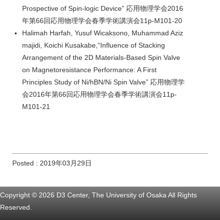
Prospective of Spin-logic Device” 応用物理学会2016
年第66回応用物理学会春季学術講演会11p-M101-20
Halimah Harfah, Yusuf Wicaksono, Muhammad Aziz
majidi, Koichi Kusakabe,“Influence of Stacking
Arrangement of the 2D Materials-Based Spin Valve
on Magnetoresistance Performance: A First
Principles Study of Ni/hBN/Ni Spin Valve” 応用物理学
会2016年第66回応用物理学会春季学術講演会11p-
M101-21
Posted : 2019年03月29日
Copyright © 2026 D3 Center, The University of Osaka All Rights
Reserved.