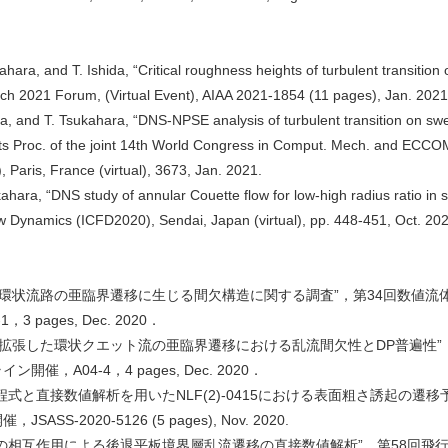
hara, and T. Ishida, “Critical roughness heights of turbulent transition
Tech 2021 Forum, (Virtual Event), AIAA 2021-1854 (11 pages), Jan. 2021
da, and T. Tsukahara, “DNS-NPSE analysis of turbulent transition on sw
cts Proc. of the joint 14th World Congress in Comput. Mech. and EC
s, France (virtual), 3673, Jan. 2021.
hara, “DNS study of annular Couette flow for low-high radius ratio in sub
low Dynamics (ICFD2020), Sendai, Japan (virtual), pp. 448-451, Oct. 20
比環状流路の亜臨界遷移に生じる間欠構造に関する調査”，第34回数値流
pages, Dec. 2020．
長拡張した環状クエット流の亜臨界遷移における乱流間欠性とDP普遍性”
，A04-4，4 pages, Dec. 2020．
式と直接数値解析を用いたNLF(2)-0415における表面粗さ誘起の遷移
-2020-5126 (5 pages), Nov. 2020.
の相互作用による後退平板境界層乱流遷移の直接数値解析”，第58回飛行