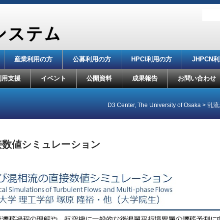
産業利用の方
公募利用の方
HPCI利用の方
JHPCN
利用支援
イベント
公開資料
成果報告
お問い合わせ
D3 Center, The University of Osaka
>
乱流
接数値シミュレーション