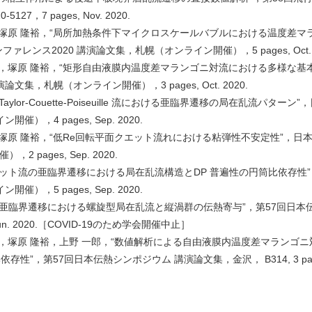
27，7 pages, Nov. 2020.
，塚原 隆裕，“局所加熱条件下マイクロスケールバブルにおける温度差マ
ンス2020 講演論文集，札幌（オンライン開催），5 pages, Oct. 2
郎，塚原 隆裕，“矩形自由液膜内温度差マランゴニ対流における多様な基
文集，札幌（オンライン開催），3 pages, Oct. 2020.
ylor-Couette-Poiseuille 流における亜臨界遷移の局在乱流パター
），4 pages, Sep. 2020.
，塚原 隆裕，“低Re回転平面クエット流れにおける粘弾性不安定性”，日本
pages, Sep. 2020.
エット流の亜臨界遷移における局在乱流構造とDP 普遍性の円筒比依存性
），5 pages, Sep. 2020.
の亜臨界遷移における螺旋型局在乱流と縦渦群の伝熱寄与”，第57回日本
Jun. 2020.［COVID-19のため学会開催中止］
，塚原 隆裕，上野 一郎，“数値解析による自由液膜内温度差マランゴニ対流
依存性”，第57回日本伝熱シンポジウム 講演論文集，金沢， B314, 3 pages, 
］