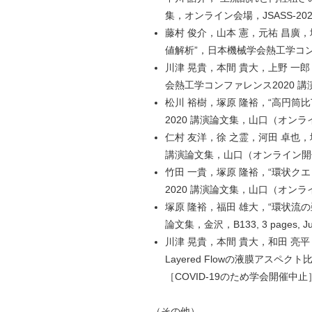
集，オンライン会場，JSASS-2020-51
藤村 俊介，山本 憲，元祐 昌廣
値解析”，日本機械学会熱工学コンファレ
川津 晃貴，本間 貴大，上野 一
会熱工学コンファレンス2020 講演論
松川 裕樹，塚原 隆裕，“高円筒比Ta
2020 講演論文集，山口（オンライン開催
仁村 友洋，徐 之霊，河田 卓也
講演論文集，山口（オンライン開催），2 
竹田 一貴，塚原 隆裕，“環状ク
2020 講演論文集，山口（オンライン開催
塚原 隆裕，福田 雄大，“環状流
論文集，金沢，B133, 3 pages, 
川津 晃貴，本間 貴大，和田 亮平
Layered Flowの液膜アスペクト比
［COVID-19のため学会開催中止
（その他）