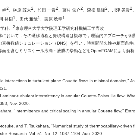
2
2
2
2
2
2
 岬
、榊原 諒太
、竹田 一貴
、藤村 俊介
、森松 浩隆
、川津 晃貴
1
1
1
川 裕樹
、田代 雅哉
、栗原 稔幸
2
工学科、
東京理科大学大学院理工学研究科機械工学専攻
移において，その遷移過程と発現構造は複雑で，理論的アプローチが困
の直接数値シミュレーション（DNS）を行い，時空間間欠性や粗面条件
面を含むミリスケール液滴・液膜の挙動などをOpenFOAMにより解
e interactions in turbulent plane Couette flows in minimal domains,” Jo
021.
aminar-turbulent intermittency in annular Couette-Poiseuille flow: Whet
1353, Nov. 2020.
hara, “Intermittency and critical scaling in annular Couette flow,” Entro
osuke, and T. Tsukahara, “Numerical study of thermocapillary-driven f
nsfer Research, Vol. 51, No. 12, 1087-1104, Aug. 2020.