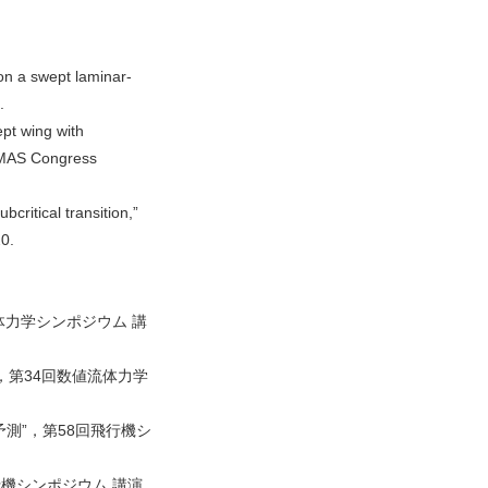
 on a swept laminar-
.
ept wing with
COMAS Congress
critical transition,”
20.
体力学シンポジウム 講
，第34回数値流体力学
予測”，第58回飛行機シ
機シンポジウム 講演