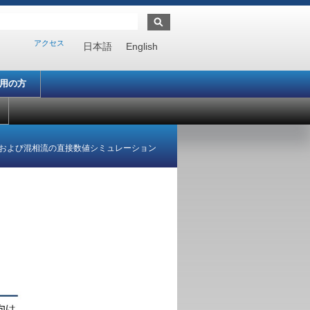
アクセス
日本語
English
利用の方
および混相流の直接数値シミュレーション