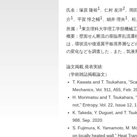
1
2
氏名：塚原 隆裕
、仁村 友洋
、岡田
1
1
1
介
、平賀 惇之輔
、細井 理央
、松
1
所属：
東京理科大学理工学部機械
概要：壁面せん断流の亜臨界乱流遷
は，環状流や後退翼平板境界層など
の変化などを調査した．また，気液界
論文掲載,発表実績:
（学術雑誌掲載論文）
T. Kawata and T. Tsukahara, “Scal
Mechanics, Vol. 911, A55, Feb. 2
H. Morimatsu and T. Tsukahara, “L
not,” Entropy, Vol. 22, Issue 12, 
K. Takeda, Y. Duguet, and T. Tsuka
988, Sep. 2020.
S. Fujimura, K. Yamamoto, M. Mot
on locally heated wall,” Heat Tra