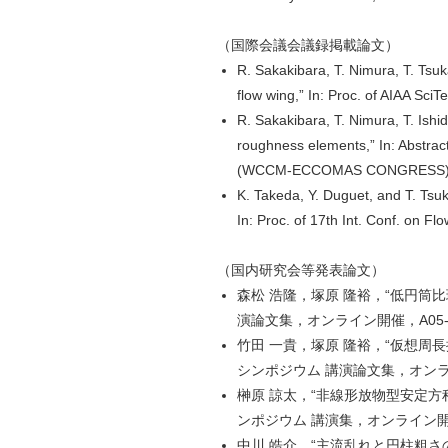
（国際会議会議録掲載論文）
R. Sakakibara, T. Nimura, T. Tsuka
flow wing,” In: Proc. of AIAA Sci
R. Sakakibara, T. Nimura, T. Ishi
roughness elements,” In: Abstra
(WCCM-ECCOMAS CONGRESS), Pari
K. Takeda, Y. Duguet, and T. Tsuka
In: Proc. of 17th Int. Conf. on F
（国内研究会等発表論文）
森松 浩隆，塚原 隆裕，“低円筒
演論文集，オンライン開催，A05-1，3 
竹田 一貴，塚原 隆裕，“仮想周
シンポジウム 講演論文集，オンライン開催
榊原 諒太，“非線形放物型安定方程
ンポジウム 講演集，オンライン開催，JSASS
中川 皓介，“主流乱れと円柱粗さ