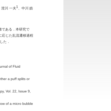
1
、澄川 一夫
、中川 皓
難である．本研究で
に応じた乱流遷移過程
析した．
urnal of Fluid
her a puff splits or
py, Vol. 22, Issue 9,
low of a micro bubble