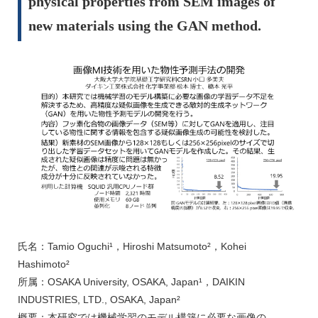
physical properties from SEM images of
new materials using the GAN method.
氏名：Tamio Oguchi¹，Hiroshi Matsumoto²，Kohei
Hashimoto²
所属：OSAKA University, OSAKA, Japan¹，DAIKIN
INDUSTRIES, LTD., OSAKA, Japan²
概要：本研究では機械学習のモデル構築に必要な画像の