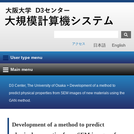
アクセス
日本語
English
User type menu
Main menu
D3 Center, The University of Osaka
>
Development of a method to
predict physical properties from SEM images of new materials using the
GAN method.
Development of a method to predict