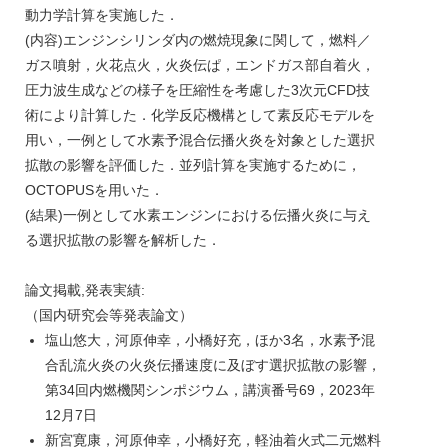
動力学計算を実施した．
(内容)エンジンシリンダ内の燃焼現象に関して，燃料／
ガス噴射，火花点火，火炎伝ぱ，エンドガス部自着火，
圧力波生成などの様子を圧縮性を考慮した3次元CFD技
術により計算した．化学反応機構として素反応モデルを
用い，一例として水素予混合伝播火炎を対象とした選択
拡散の影響を評価した．並列計算を実施するために，
OCTOPUSを用いた．
(結果)一例として水素エンジンにおける伝播火炎に与え
る選択拡散の影響を解析した．
論文掲載,発表実績:
（国内研究会等発表論文）
塩山悠大，河原伸幸，小橋好充，ほか3名，水素予混
合乱流火炎の火炎伝播速度に及ぼす選択拡散の影響，
第34回内燃機関シンポジウム，講演番号69，2023年
12月7日
新宮寛康，河原伸幸，小橋好充，軽油着火式二元燃料