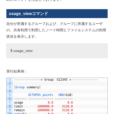
usage_viewコマンド
自分が所属するグループおよび、グループに所属するユーザ
の、共有利用で利用したノード時間とファイルシステムの利用
状況を表示します。
$ usage_view
実行結果例：
1
---------------+
Group
:
G12345
+---------------
2
3
[
Group
summary
]
4
5
OCTOPUS
points
HDD
(
GiB
)
6
-------
--------------
----------
7
usage
0.0
0.0
8
limit
1000000.0
5120.0
9
remain
1000000.0
5120.0