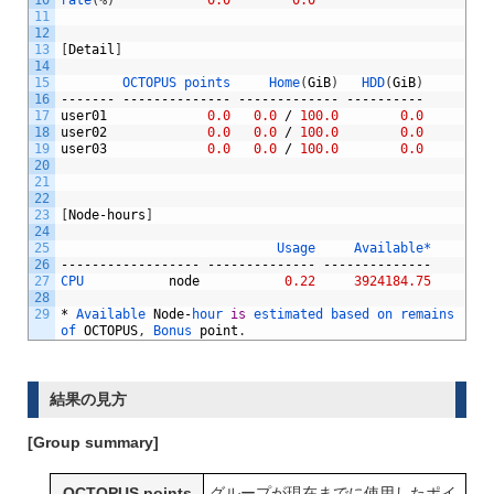
10
rate
(
%
)
0.0
0.0
11
12
13
[
Detail
]
14
15
OCTOPUS
points
Home
(
GiB
)
HDD
(
GiB
)
16
-------
--------------
-------------
----------
17
user01
0.0
0.0
/
100.0
0.0
18
user02
0.0
0.0
/
100.0
0.0
19
user03
0.0
0.0
/
100.0
0.0
20
21
22
23
[
Node
-
hours
]
24
25
Usage
Available*
26
------------------
--------------
--------------
27
CPU
node
0.22
3924184.75
28
29
*
Available
Node
-
hour
is
estimated
based
on
remains
of
OCTOPUS
,
Bonus
point
.
結果の見方
[Group summary]
OCTOPUS points
グループが現在までに使用したポイ