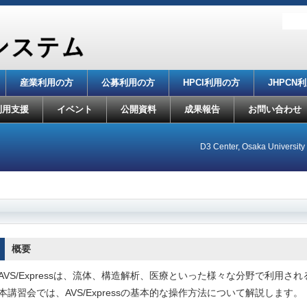
産業利用の方
公募利用の方
HPCI利用の方
JHPCN
利用支援
イベント
公開資料
成果報告
お問い合わせ
D3 Center, Osaka University
概要
AVS/Expressは、流体、構造解析、医療といった様々な分野で利用
本講習会では、AVS/Expressの基本的な操作方法について解説します。