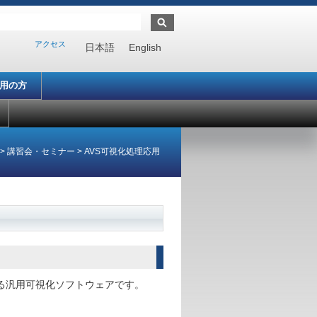
アクセス
日本語
English
利用の方
>
講習会・セミナー
>
AVS可視化処理応用
される汎用可視化ソフトウェアです。