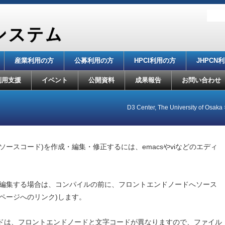
産業利用の方
公募利用の方
HPCI利用の方
JHPCN
利用支援
イベント
公開資料
成果報告
お問い合わせ
D3 Center, The University of Osaka
ースコード)を作成・編集・修正するには、emacsやviなどのエディ
・編集する場合は、コンパイルの前に、フロントエンドノードへソース
ページへのリンク)します。
コードは、フロントエンドノードと文字コードが異なりますので、ファイル