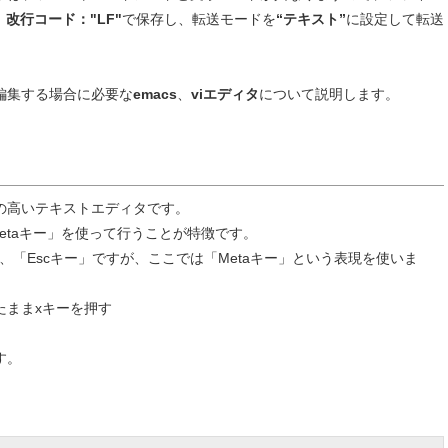
、
改行コード："LF"
で保存し、転送モードを
“テキスト”
に設定して転送
編集する場合に必要な
emacs
、
viエディタ
について説明します。
性の高いテキストエディタです。
「Metaキー」を使って行うことが特徴です。
くは、「Escキー」ですが、ここでは「Metaキー」という表現を使いま
押したままxキーを押す
す。