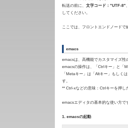
転送の前に、
文字コード："UTF-8"
してください。
ここでは、フロントエンドノードで
emacs
emacsは、高機能でカスタマイズ
emacsの操作は、「Ctrlキー」と
「Metaキー」は「Altキー」もし
す。
** Ctrl-xなどの意味：Ctrlキーを
emacsエディタの基本的な使い方で
1. emacsの起動