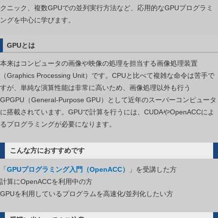
クニック、複数GPUでの並列実行方法など、応用的なGPUプログラミ
法
ングを中心に学びます。
の
基
GPUとは
礎
は
本来はコンピュータの画像や映像の処理を担当する画像処理装置
（Graphics Processing Unit）です。CPUと比べて複雑な命令は苦手で
すが、単純な演算性能は非常に高いため、画像処理以外も行う
GPGPU（General-Purpose GPU）として近年のスーパーコンピュータ
に搭載されています。GPUで計算を行うには、CUDAやOpenACCによ
るプログラミングが必要になります。
こんな方におすすめです
「
GPUプログラミング入門（OpenACC）
」を受講した方
計算にOpenACCを利用中の方
GPUを利用しているプログラムを高速化/並列化したい方