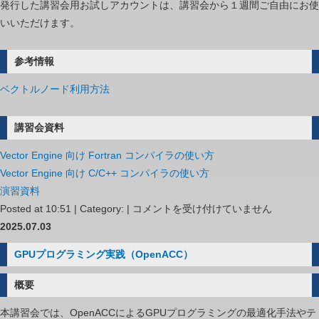
発行した講習会用お試しアカウントは、講習会から１週間ご自由にお使
いいただけます。
参考情報
ベクトルノード利用方法
講習会資料
Vector Engine 向け Fortran コンパイラの使い方
Vector Engine 向け C/C++ コンパイラの使い方
演習資料
SX-
Posted at 10:51 | Category: |
コメントを受け付けていません
Aurora
2025.07.03
TSUBASA
GPUプログラミング実践（OpenACC）
高
速
概要
化
本講習会では、OpenACCによるGPUプログラミングの最適化手法やテ
技