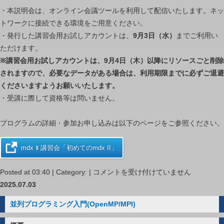
・本説明会は、オンライン会議ツールを利用して配信いたします。ネッ
トワークに接続できる環境をご用意ください。
・発行した講習会用お試しアカウントは、
9月3日（水）
までご利用い
ただけます。
※講習会用お試しアカウントは、9月4日（木）以降にリソースごと削除
されますので、必要なデータがある場合は、利用期限までに必ずご退避
くださいますようお願いいたします。
・受講に際して資格等は問いません。
プログラムの詳細・参加お申し込みは以下のページをご参照ください。
mdx Ⅱ 講習会「初めてのmdx II」
講
Posted at 03:40 | Category: |
コメントを受け付けていません
習
2025.07.03
会
並列プログラミング入門(OpenMP/MPI)
「初
め