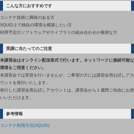
テ
こんな方におすすめです
ム
SQUID
コンテナ技術に興味のある方
を
SQUID上で独自の環境を構築したい方
用
利用予定のソフトウェアやライブラリの組み合わせが複雑な方
い
た
受講に当たってのご注意
ハ
本講習会はオンライン配信形式で行います。ネットワークに接続可能な
ン
環境をご用意ください。
ズ
本講習会では実習を行いませんが、ご希望の方には講習会用お試しアカ
オ
ウントを発行いたします。
ン
発行した講習会用お試しアカウントは、講習会から１週間ご自由にお使
−
いいただけます。
は
参考情報
コンテナ利用方法(SQUID)