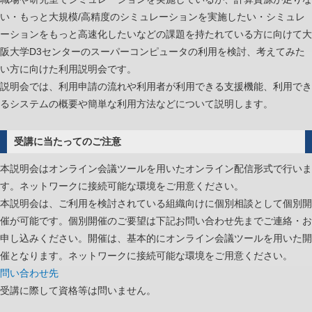
の
い・もっと大規模/高精度のシミュレーションを実施したい・シミュレ
基
ーションをもっと高速化したいなどの課題を持たれている方に向けて大
礎
阪大学D3センターのスーパーコンピュータの利用を検討、考えてみた
（Intel
い方に向けた利用説明会です。
コ
説明会では、利用申請の流れや利用者が利用できる支援機能、利用でき
ン
るシステムの概要や簡単な利用方法などについて説明します。
パ
イ
ラ）
受講に当たってのご注意
は
本説明会はオンライン会議ツールを用いたオンライン配信形式で行いま
す。ネットワークに接続可能な環境をご用意ください。
本説明会は、ご利用を検討されている組織向けに個別相談として個別開
催が可能です。個別開催のご要望は下記お問い合わせ先までご連絡・お
申し込みください。開催は、基本的にオンライン会議ツールを用いた開
催となります。ネットワークに接続可能な環境をご用意ください。
問い合わせ先
受講に際して資格等は問いません。