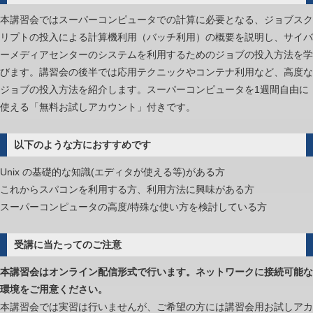
し
本講習会ではスーパーコンピュータでの計算に必要となる、ジョブスク
利
リプトの投入による計算機利用（バッチ利用）の概要を説明し、サイバ
用
ーメディアセンターのシステムを利用するためのジョブの投入方法を学
説
びます。講習会の後半では応用テクニックやコンテナ利用など、高度な
明
ジョブの投入方法を紹介します。スーパーコンピュータを1週間自由に
会
使える「無料お試しアカウント」付きです。
は
以下のような方におすすめです
Unix の基礎的な知識(エディタが使える等)がある方
これからスパコンを利用する方、利用方法に興味がある方
スーパーコンピュータの高度/特殊な使い方を検討している方
受講に当たってのご注意
本講習会はオンライン配信形式で行います。ネットワークに接続可能な
環境をご用意ください。
本講習会では実習は行いませんが、ご希望の方には講習会用お試しアカ