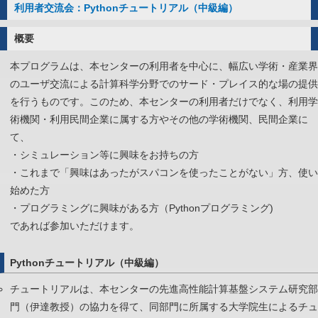
利用者交流会：Pythonチュートリアル（中級編）
ー
コ
概要
ン
本プログラムは、本センターの利用者を中心に、幅広い学術・産業界
ピ
のユーザ交流による計算科学分野でのサード・プレイス的な場の提供
ュ
を行うものです。このため、本センターの利用者だけでなく、利用学
ー
術機関・利用民間企業に属する方やその他の学術機関、民間企業に
タ
て、
利
・シミュレーション等に興味をお持ちの方
用
・これまで「興味はあったがスパコンを使ったことがない」方、使い
説
始めた方
明
・プログラミングに興味がある方（Pythonプログラミング)
会
であれば参加いただけます。
（初
心
Pythonチュートリアル（中級編）
者
向
チュートリアルは、本センターの先進高性能計算基盤システム研究部
け）
門（伊達教授）の協力を得て、同部門に所属する大学院生によるチュ
は