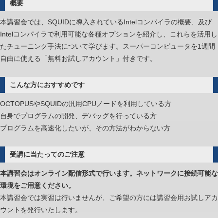
概要
ミ
本講習会では、SQUIDに導入されているIntelコンパイラの概要、及び
ン
Intelコンパイラで利用可能な各種オプションを紹介し、これらを活用し
グ
たチューニング手法について学びます。スーパーコンピュータを1週間
入
自由に使える「無料お試しアカウント」付きです。
門
（OpenACC）
は
こんな方におすすめです
OCTOPUSやSQUIDの汎用CPUノードを利用している方
自身でプログラムの開発、デバッグを行っている方
プログラムを高速化したいが、その方法がわからない方
受講に当たってのご注意
本講習会はオンライン配信形式で行います。ネットワークに接続可能な
環境をご用意ください。
本講習会では実習は行いませんが、ご希望の方には講習会用お試しアカ
ウントを発行いたします。