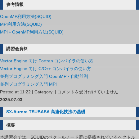
参考情報
OpenMP利用方法(SQUID)
MPI利用方法(SQUID)
MPI＋OpenMP利用方法(SQUID)
講習会資料
Vector Engine 向け Fortran コンパイラの使い方
Vector Engine 向け C/C++ コンパイラの使い方
並列プログラミング入門 OpenMP・自動並列
並列プログラミング入門 MPI
並
Posted at 11:22 | Category: |
コメントを受け付けていません
列
2025.07.03
プ
SX-Aurora TSUBASA 高速化技法の基礎
ロ
グ
概要
ラ
本講習会では、SQUIDのベクトルノード群に搭載されているベクトル
ミ