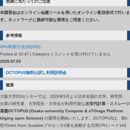
受講に当たってのご注意
本講習会はオンライン会議ツールを用いたオンライン配信形式で行いま
す。ネットワークに接続可能な環境をご用意ください。
参考情報
GPU利用方法(SQUID)
GPU
Posted at 10:47 | Category: |
コメントを受け付けていません
プ
2025.07.03
ロ
OCTOPUS無料お試し利用説明会
グ
ラ
概要
ミ
大阪大学D3センターでは、2025年9月より日本全国の大学、研究所、
ン
企業の研究者、大学院生・大学生が利用可能な
次世代計算・ストレージ
グ
基盤OCTOPUS (Osaka university Compute & sTOrage Platform
実
Urging open Science)
の運用を開始いたします。OCTOPUSは、第6
践
世代Intel Xeon Scalableプロセッサ2基を搭載する汎用CPUノード140
（OpenACC）