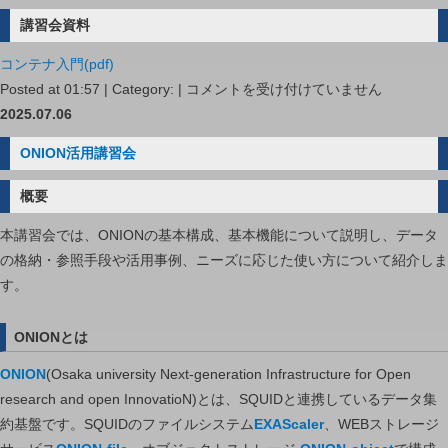
講習会資料
コンテナ入門(pdf)
コ
Posted at 01:57 | Category: |
コメントを受け付けていません
ン
2025.07.06
テ
ONION活用講習会
ナ
入
概要
門
本講習会では、ONIONの基本構成、基本機能について説明し、データ
は
の格納・参照手段や活用事例、ニーズに応じた使い方について紹介しま
す。
ONIONとは
ONION
(Osaka university Next-generation Infrastructure for Open
research and open InnovatioN)とは、SQUIDと連携しているデータ集
約基盤です。SQUIDのファイルシステム
EXAScaler
、WEBストレージ