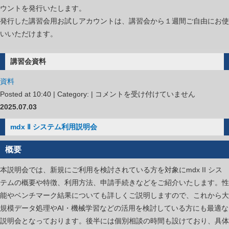
ウントを発行いたします。
発行した講習会用お試しアカウントは、講習会から１週間ご自由にお使
いいただけます。
講習会資料
資料
ス
Posted at 10:40 | Category: |
コメントを受け付けていません
ー
2025.07.03
パ
mdx Ⅱ システム利用説明会
ー
コ
概要
ン
本説明会では、新規にご利用を検討されている方を対象にmdx II シス
ピ
テムの概要や特徴、利用方法、申請手続きなどをご紹介いたします。性
ュ
能やベンチマーク結果についても詳しくご説明しますので、これから大
ー
規模データ処理やAI・機械学習などの活用を検討している方にも最適な
タ
説明会となっております。後半には個別相談の時間も設けており、具体
バ