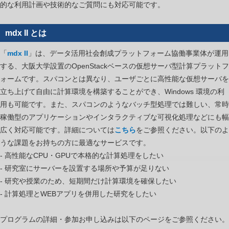
的な利用計画や技術的なご質問にも対応可能です。
ッ
チ
シ
mdx II とは
ス
「
mdx II
」は、データ活用社会創成プラットフォーム協働事業体が運用
テ
する、大阪大学設置のOpenStackベースの仮想サーバ型計算プラットフ
ム
ォームです。スパコンとは異なり、ユーザごとに高性能な仮想サーバを
入
立ち上げて自由に計算環境を構築することができ、Windows 環境の利
門
用も可能です。また、スパコンのようなバッチ型処理では難しい、常時
/
稼働型のアプリケーションやインタラクティブな可視化処理などにも幅
応
広く対応可能です。詳細については
こちら
をご参照ください。以下のよ
用
うな課題をお持ちの方に最適なサービスです。
は
- 高性能なCPU・GPUで本格的な計算処理をしたい
- 研究室にサーバーを設置する場所や予算が足りない
- 研究や授業のため、短期間だけ計算環境を確保したい
- 計算処理とWEBアプリを併用した研究をしたい
プログラムの詳細・参加お申し込みは以下のページをご参照ください。