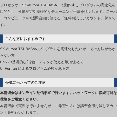
プロセッサ（SX-Aurora TSUBASA）で動作するプログラムの高速化を
ン
目的とし、性能測定や基礎的なチューニング手法を説明します。スーパ
グ
ーコンピュータを1週間自由に使える「無料お試しアカウント」付きで
入
す。
門
(OpenMP/MPI)
は
こんな方におすすめです
SX-Aurora TSUBASAのプログラムを高速化したいが、その方法がわか
らない方
Unix の基礎的な知識(エディタが使える等)がある方
C, Fortran によるプログラム経験がある方
受講に当たってのご注意
本講習会はオンライン配信形式で行います。ネットワークに接続可能な
環境をご用意ください。
本講習会で実習は行いませんが、ご希望の方には講習会用お試しアカウ
ントを発行いたします。