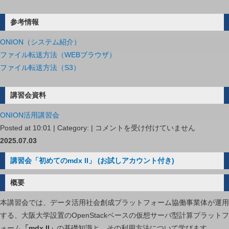
参考情報
ONION（システム紹介）
ファイル転送方法（WEBブラウザ）
ファイル転送方法（S3）
講習会資料
ONION活用講習会
ONION
Posted at 10:01 | Category: |
コメントを受け付けていません
活
2025.07.03
用
講習会「初めてのmdx II」 (お試しアカウント付き)
講
習
概要
会
本講習会では、データ活用社会創成プラットフォーム協働事業体が運用
は
する、大阪大学設置のOpenStackベースの仮想サーバ型計算プラットフ
ォーム
「mdx II」
の基礎知識と、その利用方法について学びます。