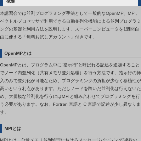
概要
て
本講習会では並列プログラミング手法として一般的なOpenMP、MPI、
の
ベクトルプロセッサで利用できる自動並列化機能による並列プログラミ
mdx
ングの基礎と利用方法を説明します。スーパーコンピュータを1週間自
II」
由に使える「無料お試しアカウント」付きです。
(お
試
OpenMPとは
し
ア
OpenMPとは、プログラム中に"指示行"と呼ばれる記述を追加すること
カ
でノード内並列化（共有メモリ並列処理）を行う方法です。指示行の挿
ウ
入のみで並列化が可能なため、プログラミングの負担が少なく移植性が
ン
高いという利点があります。ただしノードを跨いだ並列化は行えないた
ト
め、大規模な並列化を行うにはMPIと組み合わせてプログラミングを行
付
う必要があります。なお、Fortran 言語と C 言語で記述が少し異なりま
き)
す。
は
MPIとは
MPIとは、分散メモリ並列処理におけるメッセージパッシング(複数の