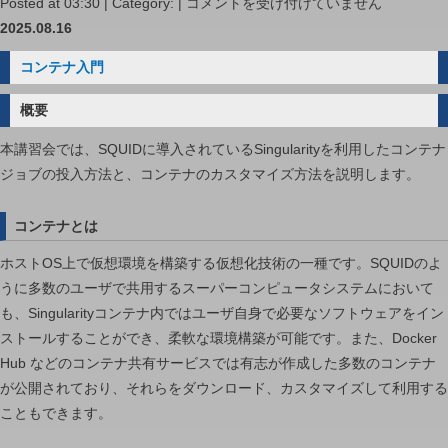
AkaiKKR
Posted at 03:30 | Category: |
コメントを受け付けていません
講
2025.08.16
習
コンテナ入門
会
−高
概要
性
本講習会では、SQUIDに導入されているSingularityを利用したコンテナ
能
ジョブの投入方法と、コンテナのカスタマイズ方法を説明します。
計
算・
コンテナとは
デ
ー
ホストOS上で仮想環境を構築する仮想化技術の一種です。SQUIDのよ
タ
うに多数のユーザで共用するスーパーコンピュータシステムにおいて
分
も、Singularityコンテナ内ではユーザ自身で必要なソフトウェアをイン
析
ストールすることができ、柔軟な環境構築が可能です。また、Docker
基
Hub などのコンテナ共有サービスでは有志が作成した多数のコンテナ
盤
が公開されており、それらをダウンロード、カスタマイズして利用する
シ
こともできます。
ス