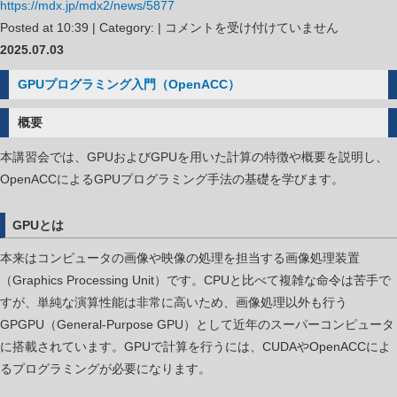
https://mdx.jp/mdx2/news/5877
mdx
Posted at 10:39 | Category: |
コメントを受け付けていません
Ⅱ
2025.07.03
シ
GPUプログラミング入門（OpenACC）
ス
テ
概要
ム
本講習会では、GPUおよびGPUを用いた計算の特徴や概要を説明し、
利
OpenACCによるGPUプログラミング手法の基礎を学びます。
用
説
GPUとは
明
会
本来はコンピュータの画像や映像の処理を担当する画像処理装置
は
（Graphics Processing Unit）です。CPUと比べて複雑な命令は苦手で
すが、単純な演算性能は非常に高いため、画像処理以外も行う
GPGPU（General-Purpose GPU）として近年のスーパーコンピュータ
に搭載されています。GPUで計算を行うには、CUDAやOpenACCによ
るプログラミングが必要になります。