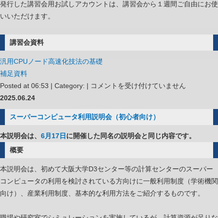
発行した講習会用お試しアカウントは、講習会から１週間ご自由にお使
いいただけます。
講習会資料
汎用CPUノード高速化技法の基礎
補足資料
汎
Posted at 06:53 | Category: |
コメントを受け付けていません
用
2025.06.24
CPU
スーパーコンピュータ利用説明会（初心者向け）
ノ
ー
本説明会は、
6月17日
に開催した同名の説明会と同じ内容です。
ド
概要
高
本説明会は、初めて大阪大学D3センター等の計算センターのスーパー
速
コンピュータの利用を検討されている方向けに一般利用制度（学術機関
化
向け）、産業利用制度、基本的な利用方法をご紹介するものです。
技
法
職場や研究室でシミュレーションを実施しているが、計算資源が足りな