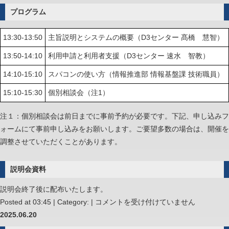
プログラム
13:30-13:50
主旨説明とシステムの概要（D3センター 髙橋 慧智）
13:50-14:10
利用申請と利用者支援（D3センター 速水 智教）
14:10-15:10
スパコンの使い方（情報推進部 情報基盤課 技術職員）
15:10-15:30
個別相談会（注1）
注１：個別相談会は前日までに事前予約が必要です。下記、申し込みフ
ォームにて事前申し込みをお願いします。ご要望多数の場合は、開催を
調整させていただくことがあります。
説明会資料
説明会終了後に配布いたします。
ス
Posted at 03:45 | Category: |
コメントを受け付けていません
ー
2025.06.20
パ