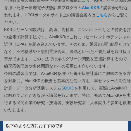
一般財団法人高度情報科学技術研究機構により、KKRグリーン関数法
を用いた第一原理電子状態計算プログラム
AkaiKKR
の講習会が行な
われます。HPCIポータルサイト上の講習会案内は
こちら
からご覧く
ださい。
KKRグリーン関数法は、高速、高精度、コンパクト性などの特徴を持
つ全電子計算手法です。AkaiKKRはこれにコヒーレントポテンシャル
近似（CPA）を組み込んでいます。そのため、通常の規則結晶だけで
なく、不純物系や不規則置換合金、混晶といった不規則系を取り扱う
事ができます。この手法では系のグリーン関数を直接計算するので、
線形応答理論や多体問題などへの応用にも向いています。
今回の講習会では、AkaiKKRを用いた電子状態計算にご興味のある方
を対象に、AkaiKKRの概要と基本的な使い方を、本センターの高性能
計算・データ分析基盤システム
SQUID
を利用して、実際にAkaiKKR
に触れていただきながら講習を行います。特に、初めてAkaiKKRを実
行する民間企業の研究・技術者、実験研究者、大学院生の参加を歓迎
いたします。
以下のような方におすすめです