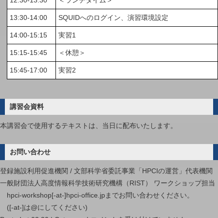
12:30-13:30
＜ランチタイム＞
13:30-14:00
SQUIDへのログイン、演習環境設定
14:00-15:15
実習1
15:15-15:45
＜休憩＞
15:45-17:00
実習2
講習会資料
本講習会で使用するテキストは、当日に配布いたします。
お問い合わせ
登録施設利用促進機関 / 文部科学省委託事業「HPCIの運営」代表機関
一般財団法人高度情報科学技術研究機構（RIST） ワークショップ担当
hpci-workshop[-at-]hpci-office.jpまでお問い合わせください。
([-at-]は@にしてください)