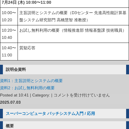
7月24日 (木) 10:00〜11:00
10:00〜
主旨説明とシステムの概要（D3センター 先進高性能計算基
10:20
盤システム研究部門 高橋慧智 准教授）
10:20〜
お試し無料利用の概要（情報推進部 情報基盤課 技術職員）
10:40
10:40〜
質疑応答
11:00
説明会資料
資料1：主旨説明とシステムの概要
資料2：お試し無料利用の概要
OCTOPUS
Posted at 10:41 | Category: |
コメントを受け付けていません
無
2025.07.03
料
スーパーコンピュータ バッチシステム入門 / 応用
お
試
概要